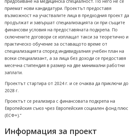
придобиване на медицинска специалност. По него не се
приемат нови кандидатури. Проектът предоставя
възможност на участвалите лица в предходния проект да
продължат и завършат специализацията си при същите
финансови условия на предоставяната подкрепа. По
сключените договори се изплащат такси за теоретично и
практическо обучение за оставащото време от
специализацията според индивидуалния учебен план на
всеки специализант, а за лица без доходи се предоставя
месечна стипендия в размер на две минимални работни
заплати.
Проектът стартира от 2024 г. и се очаква да приключи до
2028 г.
Проектът се реализира с финансовата подкрепа на
Европейския съюз чрез Европейския социален фонд плюс
(ЕСФ+).“
Информация за проект