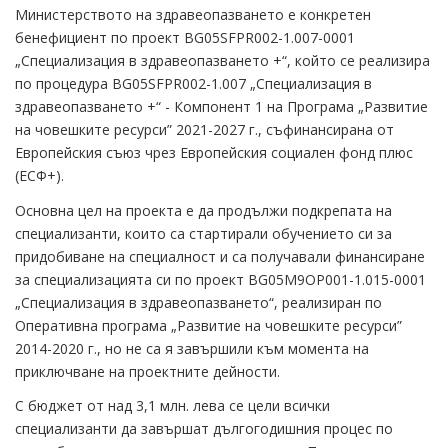
Министерството на здравеопазването е конкретен
бенефициент по проект BG05SFPR002-1.007-0001
„Специализация в здравеопазването +“, който се реализира
по процедура BG05SFPR002-1.007 „Специализация в
здравеопазването +“ - Компонент 1 на Програма „Развитие
на човешките ресурси” 2021-2027 г., съфинансирана от
Европейския съюз чрез Европейския социален фонд плюс
(ЕСФ+).
Основна цел на проекта е да продължи подкрепата на
специализанти, които са стартирали обучението си за
придобиване на специалност и са получавали финансиране
за специализацията си по проект BG05M9OP001-1.015-0001
„Специализация в здравеопазването“, реализиран по
Оперативна програма „Развитие на човешките ресурси”
2014-2020 г., но не са я завършили към момента на
приключване на проектните дейности.
С бюджет от над 3,1 млн. лева се цели всички
специализанти да завършат дългогодишния процес по