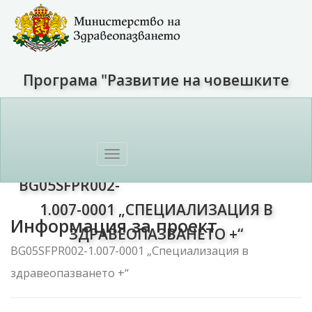
Програма "Развитие на човешките
ресурси" 2021-2027
Toggle
ПРОЕКТ:
navigation
BG05SFPR002-
1.007-0001 „СПЕЦИАЛИЗАЦИЯ В
Информация за проект
ЗДРАВЕОПАЗВАНЕТО +“
BG05SFPR002-1.007-0001 „Специализация в
здравеопазването +“